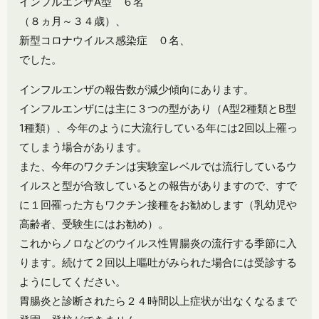
インフルエンザA型 ６名
（８ヵ月～３４歳）、
新型コロナウイルス感染症 ０名、
でした。
インフルエンザの報告数が減少傾向にあります。
インフルエンザには主に３つの型があり（A型2種類とB型
1種類）、今年のように大流行している年には2回以上罹っ
てしまう場合があります。
また、今年のワクチンは実験室レベルでは流行しているウ
イルスと型が合致しているとの報告がありますので、すで
に１回罹った方もワクチン接種をお勧めします（乳幼児や
高齢者、受験生にはお勧め）。
これからノロなどのウイルス性胃腸炎の流行する季節に入
ります。続けて２回以上嘔吐がみられた場合には受診する
ようにしてください。
胃腸炎と診断されたら２４時間以上症状が出なくなるまで