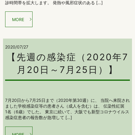
診時間帯を拡大します。 発熱や風邪症状のある […]
MORE
2020/07/27
【先週の感染症（2020年7
月20日～7月25日）】
7月20日から7月25日まで（2020年第30週）に、 当院へ来院され
ました学校感染症等の患者さん（成人を含む）は、 伝染性紅斑
1名（6歳）でした。 東京に続いて、大阪でも新型コロナウイルス
感染症患者の報告数が急増して […]
MORE