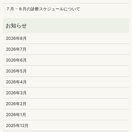
７月・８月の診療スケジュールについて
2026年8月
2026年7月
2026年6月
2026年5月
2026年4月
2026年3月
2026年2月
2026年1月
2025年12月