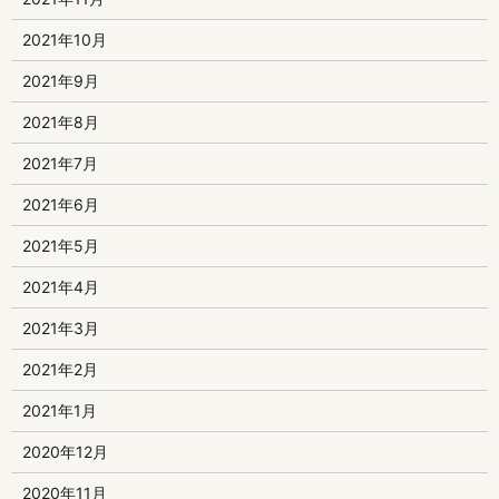
2021年10月
2021年9月
2021年8月
2021年7月
2021年6月
2021年5月
2021年4月
2021年3月
2021年2月
2021年1月
2020年12月
2020年11月