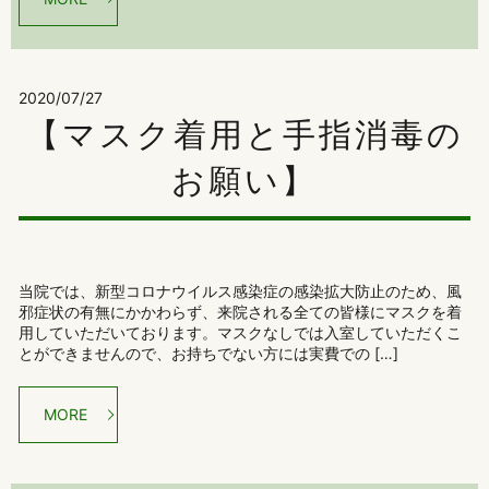
2020/07/27
【マスク着用と手指消毒の
お願い】
当院では、新型コロナウイルス感染症の感染拡大防止のため、風
邪症状の有無にかかわらず、来院される全ての皆様にマスクを着
用していただいております。マスクなしでは入室していただくこ
とができませんので、お持ちでない方には実費での […]
MORE