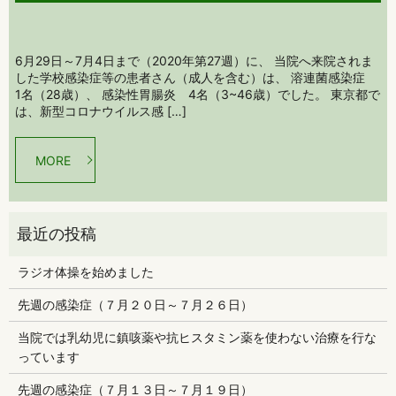
6月29日～7月4日まで（2020年第27週）に、 当院へ来院されま
した学校感染症等の患者さん（成人を含む）は、 溶連菌感染症
1名（28歳）、 感染性胃腸炎 4名（3~46歳）でした。 東京都で
は、新型コロナウイルス感 […]
MORE
ラジオ体操を始めました
先週の感染症（７月２０日～７月２６日）
当院では乳幼児に鎮咳薬や抗ヒスタミン薬を使わない治療を行な
っています
先週の感染症（７月１３日～７月１９日）